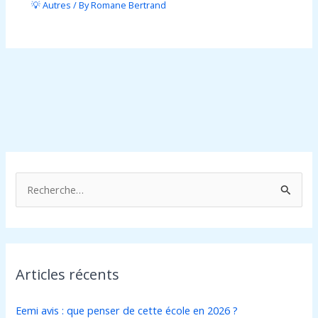
💡 Autres
/ By
Romane Bertrand
R
e
c
h
Articles récents
e
r
Eemi avis : que penser de cette école en 2026 ?
c