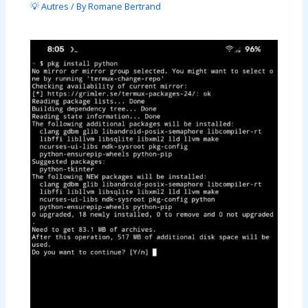
💡 Autres
/ By
Romane Bertrand