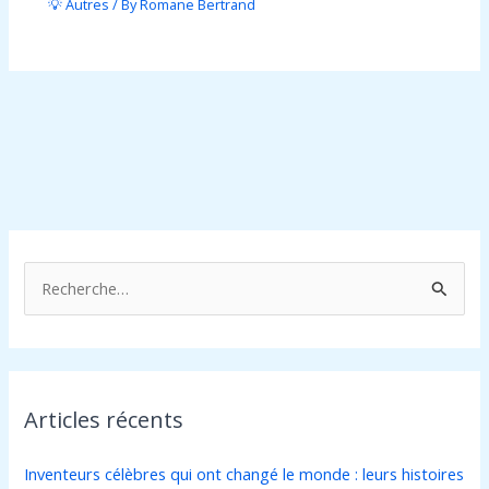
💡 Autres
/ By
Romane Bertrand
R
e
c
h
Articles récents
e
r
Inventeurs célèbres qui ont changé le monde : leurs histoires
c