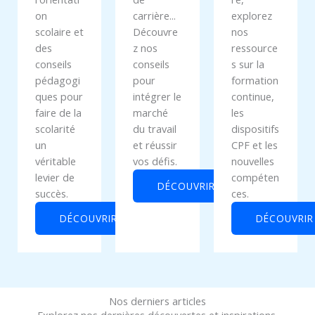
on
carrière...
explorez
scolaire et
Découvre
nos
des
z nos
ressource
conseils
conseils
s sur la
pédagogi
pour
formation
ques pour
intégrer le
continue,
faire de la
marché
les
scolarité
du travail
dispositifs
un
et réussir
CPF et les
véritable
vos défis.
nouvelles
levier de
compéten
DÉCOUVRIR
succès.
ces.
DÉCOUVRIR
DÉCOUVRIR
Nos derniers articles
Explorez nos dernières découvertes et inspirations.