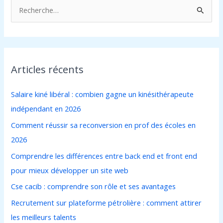
R
e
c
h
Articles récents
e
r
Salaire kiné libéral : combien gagne un kinésithérapeute
c
indépendant en 2026
h
Comment réussir sa reconversion en prof des écoles en
e
2026
r
Comprendre les différences entre back end et front end
pour mieux développer un site web
:
Cse cacib : comprendre son rôle et ses avantages
Recrutement sur plateforme pétrolière : comment attirer
les meilleurs talents