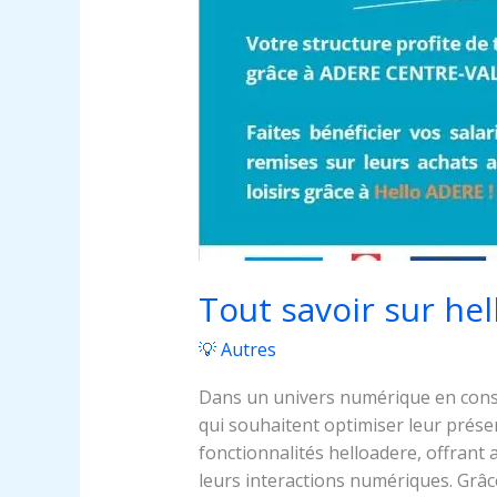
pratiques
Tout savoir sur hel
💡 Autres
Dans un univers numérique en const
qui souhaitent optimiser leur prése
fonctionnalités helloadere, offrant
leurs interactions numériques. Grâc