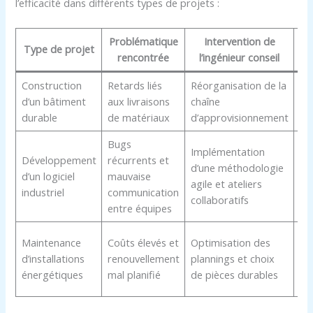
l’efficacité dans différents types de projets :
Problématique
Intervention de
Type de projet
rencontrée
l’ingénieur conseil
Construction
Retards liés
Réorganisation de la
Ré
d’un bâtiment
aux livraisons
chaîne
de
durable
de matériaux
d’approvisionnement
ch
Bugs
Implémentation
Am
Développement
récurrents et
d’une méthodologie
de 
d’un logiciel
mauvaise
agile et ateliers
et
industriel
communication
collaboratifs
de
entre équipes
Ré
Maintenance
Coûts élevés et
Optimisation des
de
d’installations
renouvellement
plannings et choix
me
énergétiques
mal planifié
de pièces durables
pe