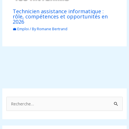
Technicien assistance informatique :
rôle, compétences et opportunités en
2026
💼 Emploi
/ By
Romane Bertrand
R
e
c