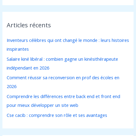
c
h
Articles récents
e
r
Inventeurs célèbres qui ont changé le monde : leurs histoires
c
inspirantes
h
Salaire kiné libéral : combien gagne un kinésithérapeute
e
indépendant en 2026
r
Comment réussir sa reconversion en prof des écoles en
2026
:
Comprendre les différences entre back end et front end
pour mieux développer un site web
Cse cacib : comprendre son rôle et ses avantages