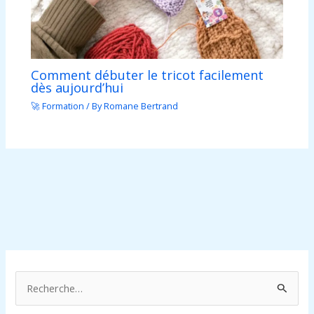
Comment débuter le tricot facilement
dès aujourd’hui
🚀 Formation
/ By
Romane Bertrand
R
e