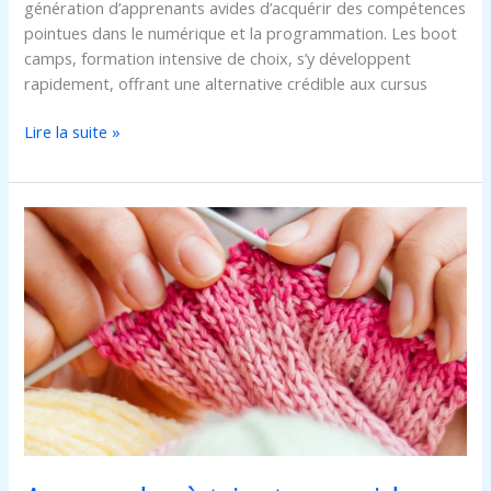
génération d’apprenants avides d’acquérir des compétences
pointues dans le numérique et la programmation. Les boot
camps, formation intensive de choix, s’y développent
rapidement, offrant une alternative crédible aux cursus
Lire la suite »
Apprendre
à
tricoter
:
guide
pratique
pour
débutants