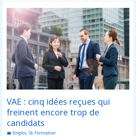
VAE
:
cinq
idées
reçues
qui
freinent
encore
trop
de
candidats
VAE : cinq idées reçues qui
freinent encore trop de
candidats
💼 Emploi
,
🚀 Formation