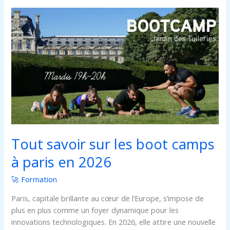
Tout
savoir
sur
les
boot
camps
à
paris
en
2026
Tout savoir sur les boot camps
à paris en 2026
🚀 Formation
Paris, capitale brillante au cœur de l’Europe, s’impose de
plus en plus comme un foyer dynamique pour les
innovations technologiques. En 2026, elle attire une nouvelle