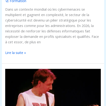
🚀 Formation
Dans un contexte mondial où les cybermenaces se
multiplient et gagnent en complexité, le secteur de la
cybersécurité est devenu un pilier stratégique pour les
entreprises comme pour les administrations. En 2026, la
nécessité de renforcer les défenses informatiques fait
exploser la demande en profils spécialisés et qualifiés. Face
à cet essor, de plus en
Lire la suite »
Formation
cqp
aps
:
tout
ce
qu’il