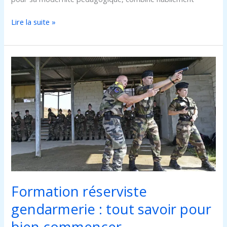
Lire la suite »
Formation
réserviste
gendarmerie
:
tout
savoir
pour
bien
commencer
Formation réserviste
gendarmerie : tout savoir pour
bien commencer