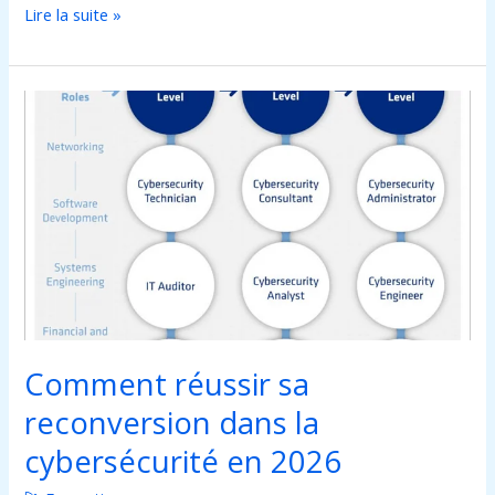
Lire la suite »
Comment
réussir
sa
reconversion
dans
la
cybersécurité
en
2026
Comment réussir sa
reconversion dans la
cybersécurité en 2026