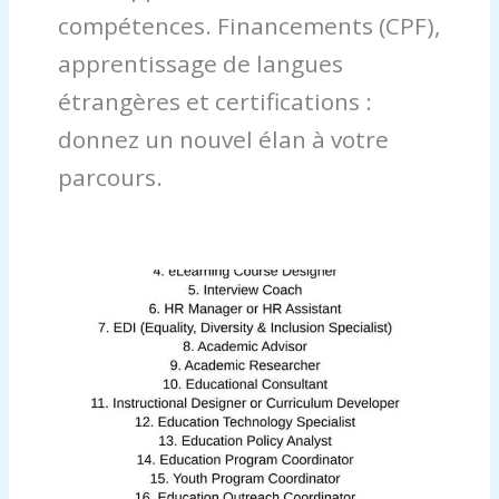
compétences. Financements (CPF),
apprentissage de langues
étrangères et certifications :
donnez un nouvel élan à votre
parcours.
Comment
réussir
sa
reconversion
en
prof
des
écoles
en