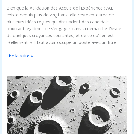
Bien que la Validation des Acquis de l’Expérience (VAE)
existe depuis plus de vingt ans, elle reste entourée de
plusieurs idées reçues qui dissuadent des candidats
pourtant légitimes de s’engager dans la démarche. Revue
de quelques croyances courantes, et de ce qu’il en est
réellement. « Il faut avoir occupé un poste avec un titre
Lire la suite »
Cariste
à
genève
:
formation,
missions
et
opportunités
d’emploi