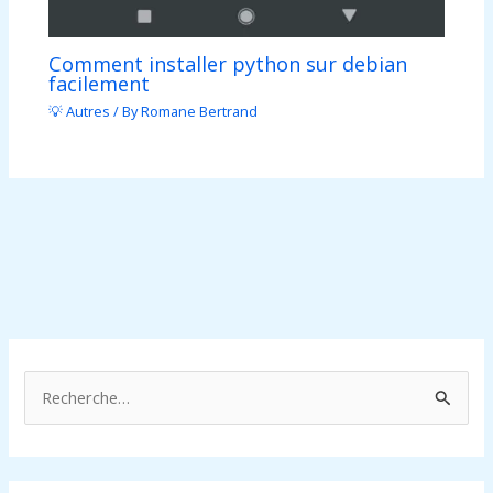
Comment installer python sur debian
facilement
💡 Autres
/ By
Romane Bertrand
R
e
c