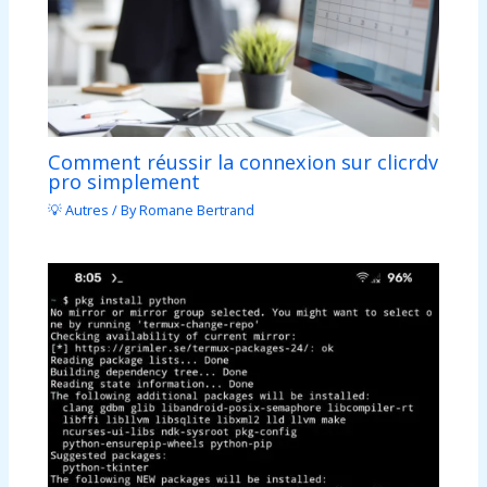
Comment réussir la connexion sur clicrdv
pro simplement
💡 Autres
/ By
Romane Bertrand