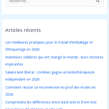
R
e
c
h
Articles récents
e
r
Les meilleures pratiques pour le travail d’emballage et
c
d’étiquetage en 2026
h
Inventeurs célèbres qui ont changé le monde : leurs histoires
e
inspirantes
r
Salaire kiné libéral : combien gagne un kinésithérapeute
indépendant en 2026
:
Comment réussir sa reconversion en prof des écoles en
2026
Comprendre les différences entre back end et front end