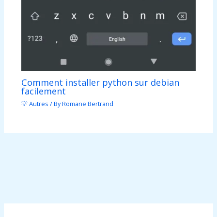
Comment installer python sur debian
facilement
💡 Autres
/ By
Romane Bertrand