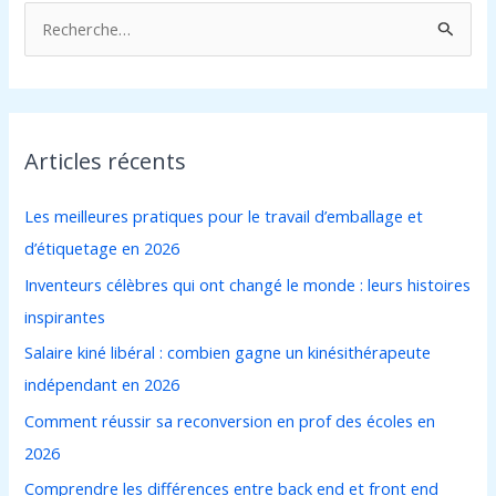
R
e
c
h
Articles récents
e
r
Les meilleures pratiques pour le travail d’emballage et
c
d’étiquetage en 2026
h
Inventeurs célèbres qui ont changé le monde : leurs histoires
e
inspirantes
r
Salaire kiné libéral : combien gagne un kinésithérapeute
indépendant en 2026
:
Comment réussir sa reconversion en prof des écoles en
2026
Comprendre les différences entre back end et front end