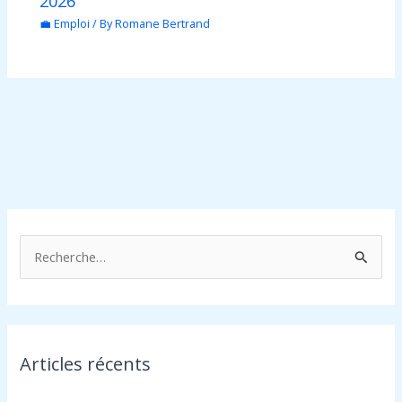
2026
💼 Emploi
/ By
Romane Bertrand
R
e
c
h
Articles récents
e
r