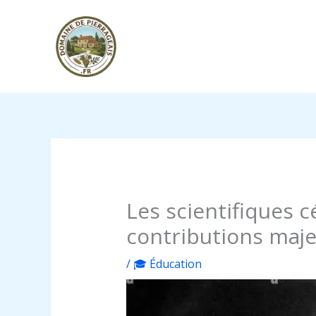
Aller
au
contenu
Les scientifiques c
contributions maj
/
🎓 Éducation