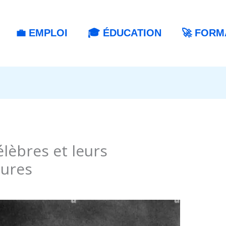
💼 EMPLOI
🎓 ÉDUCATION
🚀 FORM
élèbres et leurs
eures