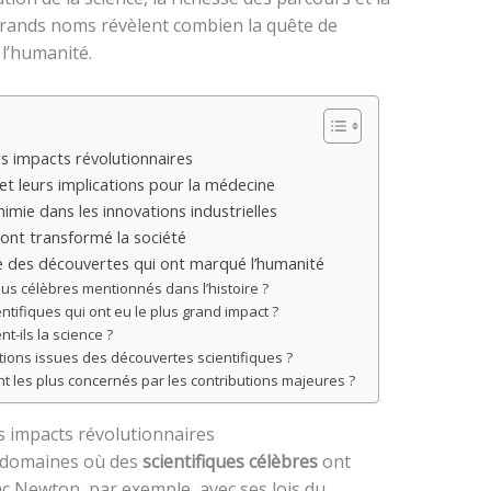
 grands noms révèlent combien la quête de
l’humanité.
rs impacts révolutionnaires
et leurs implications pour la médecine
mie dans les innovations industrielles
 ont transformé la société
ce des découvertes qui ont marqué l’humanité
plus célèbres mentionnés dans l’histoire ?
ntifiques qui ont eu le plus grand impact ?
t-ils la science ?
tions issues des découvertes scientifiques ?
t les plus concernés par les contributions majeures ?
rs impacts révolutionnaires
s domaines où des
scientifiques célèbres
ont
ac Newton, par exemple, avec ses lois du