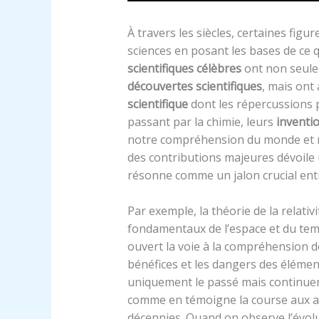
À travers les siècles, certaines fig
sciences en posant les bases de ce 
scientifiques célèbres
ont non seule
découvertes scientifiques
, mais ont
scientifique
dont les répercussions p
passant par la chimie, leurs
inventi
notre compréhension du monde et not
des contributions majeures dévoil
résonne comme un jalon crucial ent
Par exemple, la théorie de la relativi
fondamentaux de l’espace et du temp
ouvert la voie à la compréhension de 
bénéfices et les dangers des éléme
uniquement le passé mais continuen
comme en témoigne la course aux a
décennies. Quand on observe l’évolut