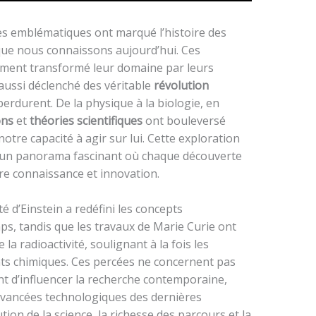
ures emblématiques ont marqué l’histoire des
que nous connaissons aujourd’hui. Ces
ment transformé leur domaine par leurs
 aussi déclenché des véritable
révolution
erdurent. De la physique à la biologie, en
ons
et
théories scientifiques
ont bouleversé
re capacité à agir sur lui. Cette exploration
e un panorama fascinant où chaque découverte
re connaissance et innovation.
té d’Einstein a redéfini les concepts
s, tandis que les travaux de Marie Curie ont
la radioactivité, soulignant à la fois les
nts chimiques. Ces percées ne concernent pas
t d’influencer la recherche contemporaine,
vancées technologiques des dernières
ion de la science, la richesse des parcours et la