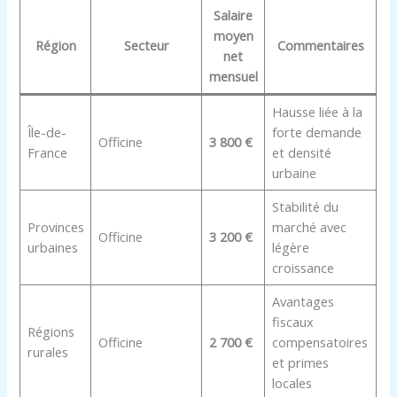
Salaire
moyen
Région
Secteur
Commentaires
net
mensuel
Hausse liée à la
Île-de-
forte demande
Officine
3 800 €
France
et densité
urbaine
Stabilité du
Provinces
marché avec
Officine
3 200 €
urbaines
légère
croissance
Avantages
fiscaux
Régions
Officine
2 700 €
compensatoires
rurales
et primes
locales