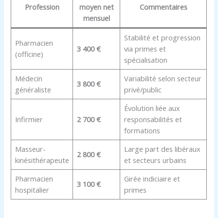
Profession
moyen net
Commentaires
mensuel
Stabilité et progression
Pharmacien
3 400 €
via primes et
(officine)
spécialisation
Médecin
Variabilité selon secteur
3 800 €
généraliste
privé/public
Évolution liée aux
Infirmier
2 700 €
responsabilités et
formations
Masseur-
Large part des libéraux
2 800 €
kinésithérapeute
et secteurs urbains
Pharmacien
Girée indiciaire et
3 100 €
hospitalier
primes