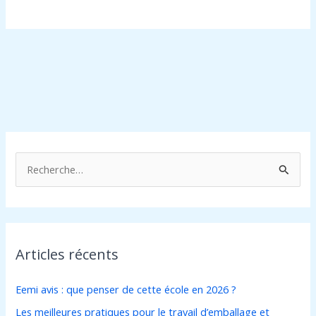
R
e
c
h
Articles récents
e
r
Eemi avis : que penser de cette école en 2026 ?
c
Les meilleures pratiques pour le travail d’emballage et
h