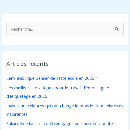
R
e
c
h
Articles récents
e
r
Eemi avis : que penser de cette école en 2026 ?
c
Les meilleures pratiques pour le travail d’emballage et
h
d’étiquetage en 2026
e
Inventeurs célèbres qui ont changé le monde : leurs histoires
r
inspirantes
:
Salaire kiné libéral : combien gagne un kinésithérapeute