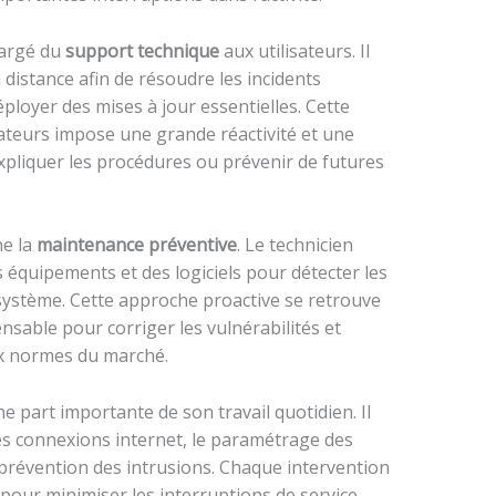
hargé du
support technique
aux utilisateurs. Il
 distance afin de résoudre les incidents
éployer des mises à jour essentielles. Cette
rateurs impose une grande réactivité et une
xpliquer les procédures ou prévenir de futures
ne la
maintenance préventive
. Le technicien
 équipements et des logiciels pour détecter les
e système. Cette approche proactive se retrouve
ensable pour corriger les vulnérabilités et
ux normes du marché.
e part importante de son travail quotidien. Il
s connexions internet, le paramétrage des
a prévention des intrusions. Chaque intervention
pour minimiser les interruptions de service,