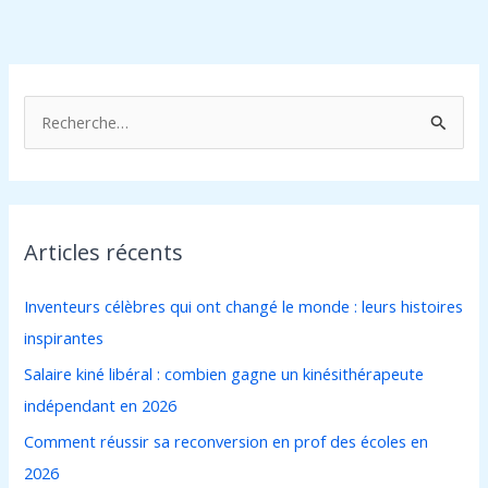
R
e
c
h
Articles récents
e
r
Inventeurs célèbres qui ont changé le monde : leurs histoires
c
inspirantes
h
Salaire kiné libéral : combien gagne un kinésithérapeute
e
indépendant en 2026
r
Comment réussir sa reconversion en prof des écoles en
2026
: