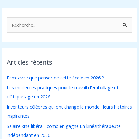
R
e
c
h
Articles récents
e
r
Eemi avis : que penser de cette école en 2026 ?
c
Les meilleures pratiques pour le travail d’emballage et
h
d’étiquetage en 2026
e
Inventeurs célèbres qui ont changé le monde : leurs histoires
r
inspirantes
:
Salaire kiné libéral : combien gagne un kinésithérapeute
indépendant en 2026