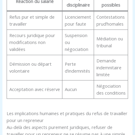
Réaction du salarié
disciplinaire
possibles
Refus pur et simple de
Licenciement
Contestations
travailler
pour faute
prud’homales
Recours juridique pour
Suspension
Médiation ou
modifications non
ou
tribunal
validées
négociation
Demande
Démission ou départ
Perte
indemnitaire
volontaire
d’indemnités
limitée
Négociation
Acceptation avec réserve
Aucun
des conditions
Les implications humaines et pratiques du refus de travailler
pour un repreneur
Au-delà des aspects purement juridiques, refuser de
travailler pour un repreneur ne se résume pas à une simple