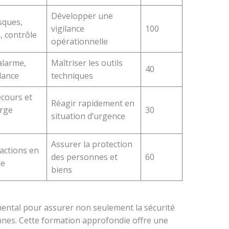
Développer une
sques,
vigilance
100
, contrôle
opérationnelle
alarme,
Maîtriser les outils
40
lance
techniques
ecours et
Réagir rapidement en
arge
30
situation d’urgence
Assurer la protection
actions en
des personnes et
60
ie
biens
ental pour assurer non seulement la sécurité
onnes. Cette formation approfondie offre une