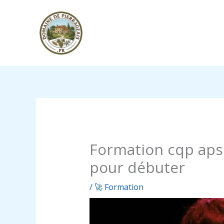
Aller
au
contenu
Formation cqp aps :
pour débuter
/
🚀 Formation