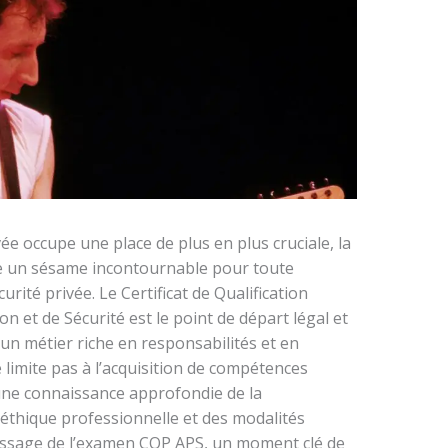
ée occupe une place de plus en plus cruciale, la
 un sésame incontournable pour toute
ité privée. Le Certificat de Qualification
n et de Sécurité est le point de départ légal et
un métier riche en responsabilités et en
 limite pas à l’acquisition de compétences
 une connaissance approfondie de la
’éthique professionnelle et des modalités
passage de l’examen CQP APS, un moment clé de