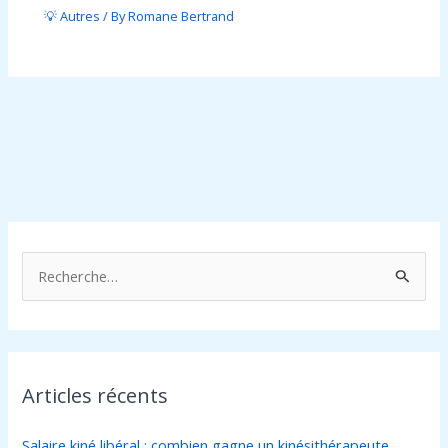
💡 Autres
/ By
Romane Bertrand
R
e
c
h
Articles récents
e
r
Salaire kiné libéral : combien gagne un kinésithérapeute