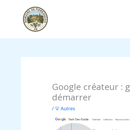
Aller
au
contenu
Google créateur : 
démarrer
/
💡 Autres