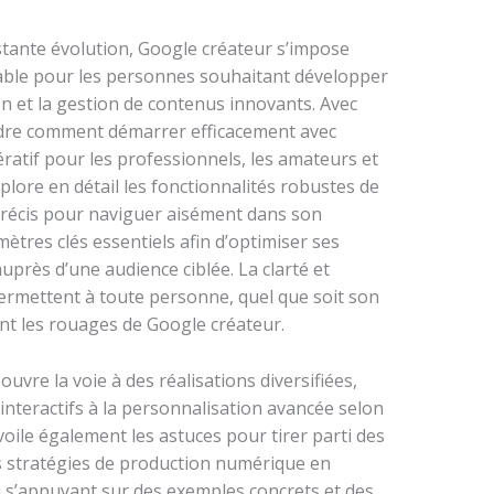
ante évolution, Google créateur s’impose
ble pour les personnes souhaitant développer
on et la gestion de contenus innovants. Avec
endre comment démarrer efficacement avec
atif pour les professionnels, les amateurs et
plore en détail les fonctionnalités robustes de
 précis pour naviguer aisément dans son
mètres clés essentiels afin d’optimiser ses
uprès d’une audience ciblée. La clarté et
s permettent à toute personne, quel que soit son
ent les rouages de Google créateur.
uvre la voie à des réalisations diversifiées,
 interactifs à la personnalisation avancée selon
voile également les astuces pour tirer parti des
s stratégies de production numérique en
n s’appuyant sur des exemples concrets et des