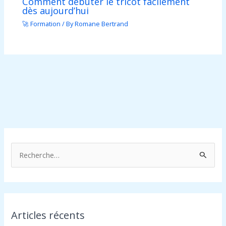
Comment débuter le tricot facilement
dès aujourd’hui
🚀 Formation
/ By
Romane Bertrand
R
e
c
h
Articles récents
e