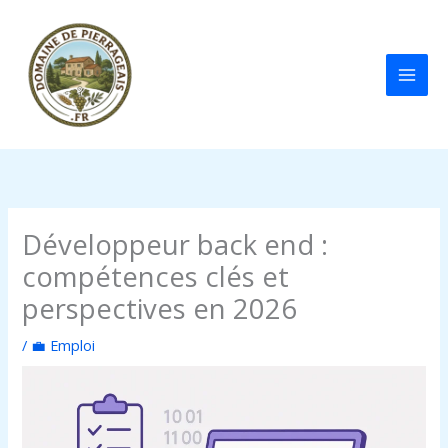
Aller
au
contenu
Développeur back end :
compétences clés et
perspectives en 2026
/
💼 Emploi