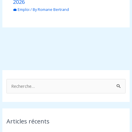
2026
💼 Emploi
/ By
Romane Bertrand
R
e
c
h
Articles récents
e
r