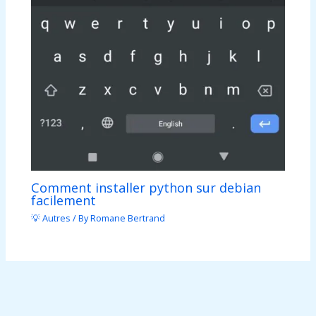
Comment installer python sur debian
facilement
💡 Autres
/ By
Romane Bertrand