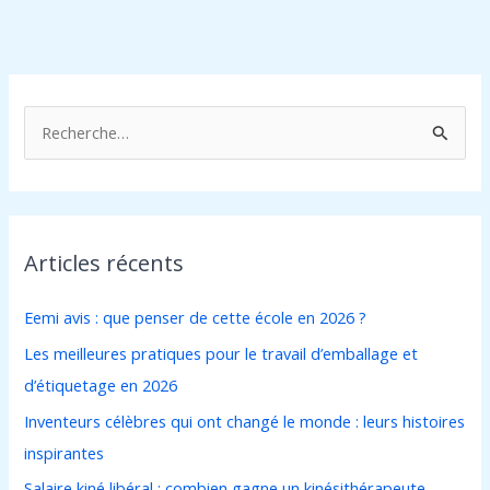
R
e
c
h
Articles récents
e
r
Eemi avis : que penser de cette école en 2026 ?
c
Les meilleures pratiques pour le travail d’emballage et
h
d’étiquetage en 2026
e
Inventeurs célèbres qui ont changé le monde : leurs histoires
r
inspirantes
:
Salaire kiné libéral : combien gagne un kinésithérapeute