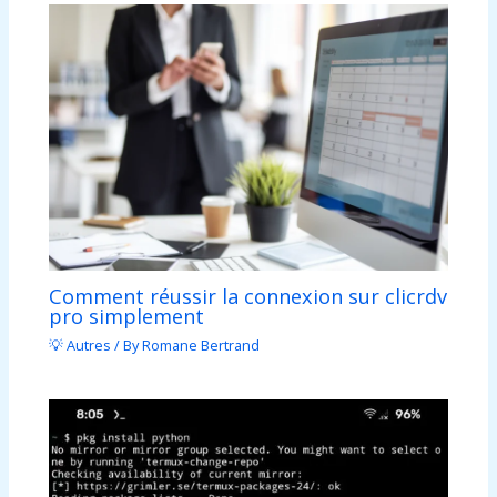
Comment réussir la connexion sur clicrdv
pro simplement
💡 Autres
/ By
Romane Bertrand