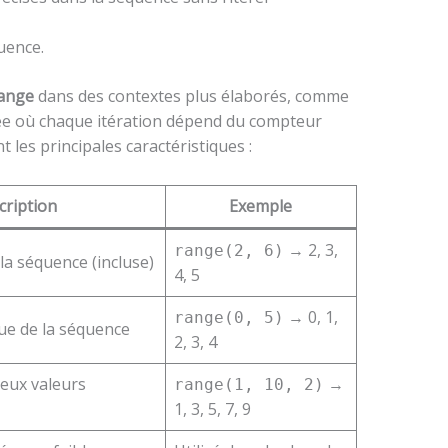
uence.
ange
dans des contextes plus élaborés, comme
uée où chaque itération dépend du compteur
 les principales caractéristiques :
cription
Exemple
→ 2, 3,
range(2, 6)
 la séquence (incluse)
4, 5
→ 0, 1,
range(0, 5)
lue de la séquence
2, 3, 4
deux valeurs
→
range(1, 10, 2)
1, 3, 5, 7, 9