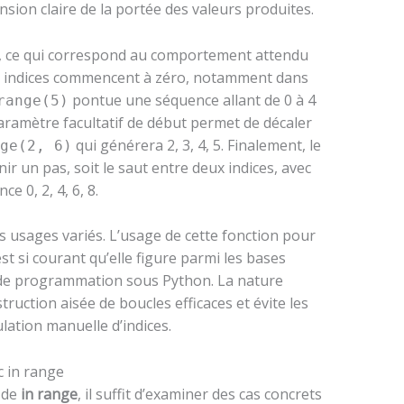
ion claire de la portée des valeurs produites.
 ce qui correspond au comportement attendu
es indices commencent à zéro, notamment dans
pontue une séquence allant de 0 à 4
range(5)
 paramètre facultatif de début permet de décaler
qui générera 2, 3, 4, 5. Finalement, le
ge(2, 6)
r un pas, soit le saut entre deux indices, avec
e 0, 2, 4, 6, 8.
s usages variés. L’usage de cette fonction pour
t si courant qu’elle figure parmi les bases
 de programmation sous Python. La nature
truction aisée de boucles efficaces et évite les
lation manuelle d’indices.
c in range
e de
in range
, il suffit d’examiner des cas concrets