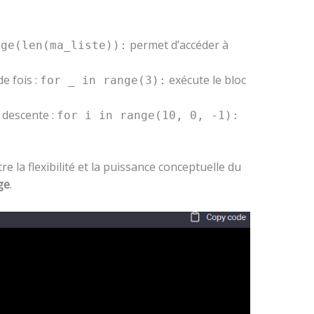
permet d’accéder à
nge(len(ma_liste)):
e fois :
exécute le bloc
for _ in range(3):
 descente :
for i in range(10, 0, -1):
tre la flexibilité et la puissance conceptuelle du
ge
.