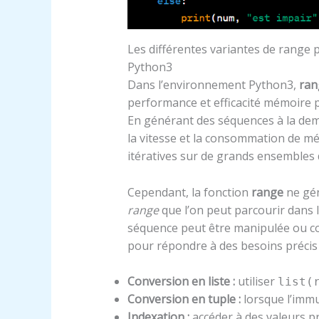
Les différentes variantes de range 
Python3
Dans l’environnement Python3,
ran
performance et efficacité mémoire p
En générant des séquences à la dema
la vitesse et la consommation de m
itératives sur de grands ensembles
Cependant, la fonction
range
ne gén
range
que l’on peut parcourir dans l
séquence peut être manipulée ou co
pour répondre à des besoins précis 
Conversion en liste :
utiliser
list(
Conversion en tuple :
lorsque l’immu
Indexation :
accéder à des valeurs pr