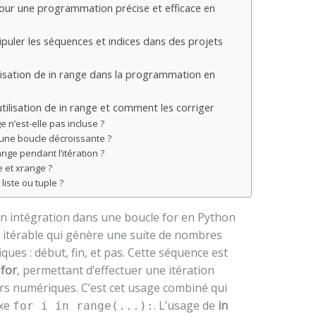
pour une programmation précise et efficace en
ipuler les séquences et indices dans des projets
lisation de in range dans la programmation en
’utilisation de in range et comment les corriger
e n’est-elle pas incluse ?
 une boucle décroissante ?
nge pendant l’itération ?
e et xrange ?
liste ou tuple ?
n intégration dans une boucle for en Python
itérable qui génère une suite de nombres
ques : début, fin, et pas. Cette séquence est
e
for
, permettant d’effectuer une itération
rs numériques. C’est cet usage combiné qui
axe
. L’usage de
in
for i in range(...):