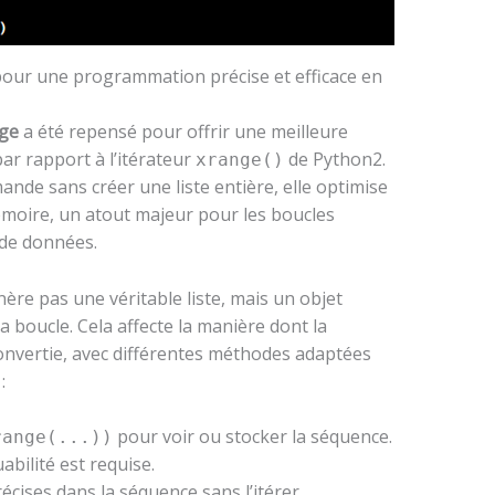
pour une programmation précise et efficace en
ge
a été repensé pour offrir une meilleure
ar rapport à l’itérateur
de Python2.
xrange()
nde sans créer une liste entière, elle optimise
émoire, un atout majeur pour les boucles
 de données.
ère pas une véritable liste, mais un objet
a boucle. Cela affecte la manière dont la
nvertie, avec différentes méthodes adaptées
:
pour voir ou stocker la séquence.
range(...))
abilité est requise.
écises dans la séquence sans l’itérer