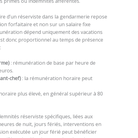
es primes ou indemnités afférentes.
aire d’un réserviste dans la gendarmerie repose
n forfaitaire et non sur un salaire fixe
émunération dépend uniquement des vacations
 est donc proportionnel au temps de présence
:
rme)
: rémunération de base par heure de
euros.
dant-chef)
: la rémunération horaire peut
f horaire plus élevé, en général supérieur à 80
emnités réserviste spécifiques, liées aux
heures de nuit, jours fériés, interventions en
ssion exécutée un jour férié peut bénéficier