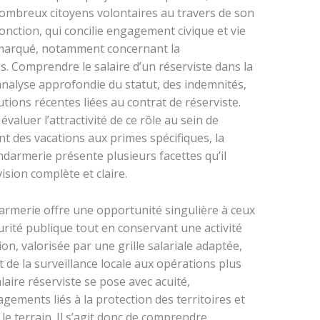
nombreux citoyens volontaires au travers de son
fonction, qui concilie engagement civique et vie
t marqué, notamment concernant la
. Comprendre le salaire d’un réserviste dans la
nalyse approfondie du statut, des indemnités,
utions récentes liées au contrat de réserviste.
valuer l’attractivité de ce rôle au sein de
nt des vacations aux primes spécifiques, la
darmerie présente plusieurs facettes qu’il
ision complète et claire.
darmerie offre une opportunité singulière à ceux
curité publique tout en conservant une activité
ion, valorisée par une grille salariale adaptée,
 de la surveillance locale aux opérations plus
laire réserviste se pose avec acuité,
ments liés à la protection des territoires et
e terrain. Il s’agit donc de comprendre