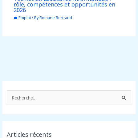
rôle, compétences et opportunités en
2026
💼 Emploi
/ By
Romane Bertrand
R
e
c
h
Articles récents
e