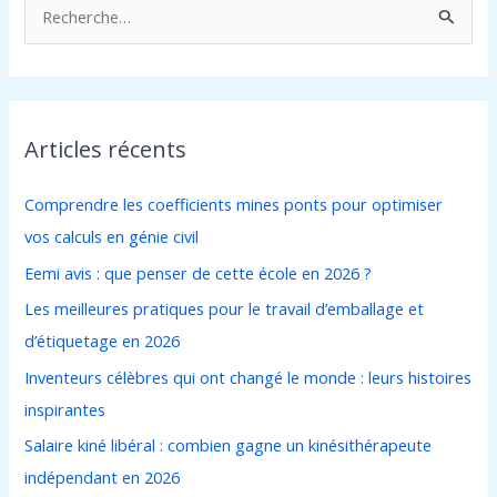
R
e
c
h
Articles récents
e
r
Comprendre les coefficients mines ponts pour optimiser
c
vos calculs en génie civil
h
Eemi avis : que penser de cette école en 2026 ?
e
Les meilleures pratiques pour le travail d’emballage et
r
d’étiquetage en 2026
:
Inventeurs célèbres qui ont changé le monde : leurs histoires
inspirantes
Salaire kiné libéral : combien gagne un kinésithérapeute
indépendant en 2026