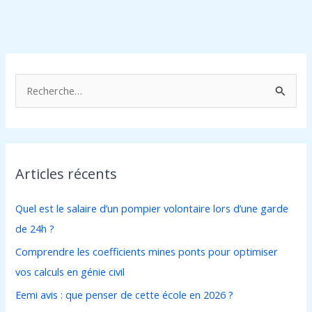
R
e
c
h
Articles récents
e
r
Quel est le salaire d’un pompier volontaire lors d’une garde
c
de 24h ?
h
Comprendre les coefficients mines ponts pour optimiser
e
vos calculs en génie civil
r
Eemi avis : que penser de cette école en 2026 ?